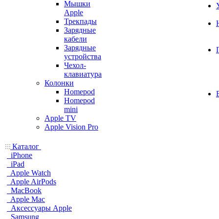
Мышки
Apple
Трекпады
Зарядные
кабели
Зарядные
устройства
Чехол-
клавиатура
Колонки
Homepod
Homepod
mini
Apple TV
Apple Vision Pro
Каталог
iPhone
iPad
Apple Watch
Apple AirPods
MacBook
Apple Mac
Аксессуары Apple
Samsung