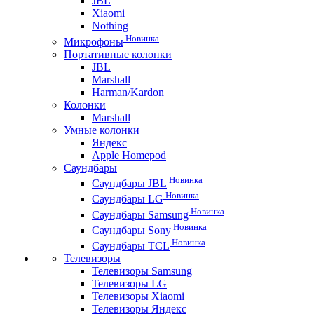
JBL
Xiaomi
Nothing
Новинка
Микрофоны
Портативные колонки
JBL
Marshall
Harman/Kardon
Колонки
Marshall
Умные колонки
Яндекс
Apple Homepod
Саундбары
Новинка
Саундбары JBL
Новинка
Саундбары LG
Новинка
Саундбары Samsung
Новинка
Саундбары Sony
Новинка
Саундбары TCL
Телевизоры
Телевизоры Samsung
Телевизоры LG
Телевизоры Xiaomi
Телевизоры Яндекс