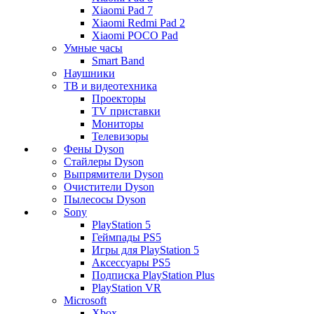
Xiaomi Pad 7
Xiaomi Redmi Pad 2
Xiaomi POCO Pad
Умные часы
Smart Band
Наушники
ТВ и видеотехника
Проекторы
TV приставки
Мониторы
Телевизоры
Фены Dyson
Стайлеры Dyson
Выпрямители Dyson
Очистители Dyson
Пылесосы Dyson
Sony
PlayStation 5
Геймпады PS5
Игры для PlayStation 5
Аксессуары PS5
Подписка PlayStation Plus
PlayStation VR
Microsoft
Xbox