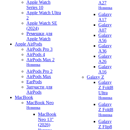
Apple Watch
A27
Series 10
Новинка
Apple Watch Ultra
Galaxy
2
A17
Apple Watch SE
Galaxy
(2024)
A07
Ремешки для
Galaxy
Apple Watch
A56
Apple AirPods
Galaxy
AirPods Pro 3
A36
AirPods 4
Galaxy
AirPods Max 2
A26
Новинка
Galaxy
AirPods Pro 2
A16
AirPods Max
Galaxy Z
EarPods
Galaxy
Запчасти для
Z Fold8
AirPods
Ultra
MacBook
Новинка
MacBook Neo
Galaxy
Новинка
Z Fold8
MacBook
Новинка
Neo 13"
Galaxy
(2026)
Z Flip8
Новинка