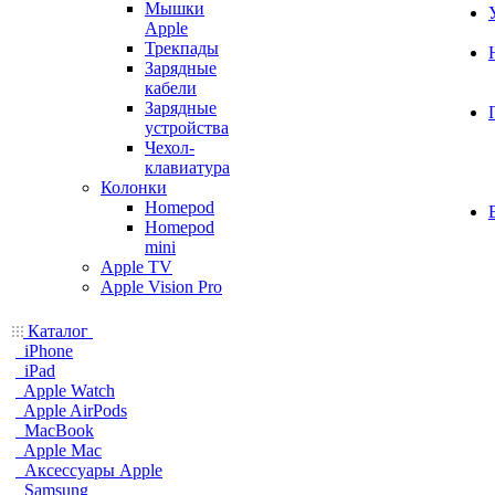
Мышки
Apple
Трекпады
Зарядные
кабели
Зарядные
устройства
Чехол-
клавиатура
Колонки
Homepod
Homepod
mini
Apple TV
Apple Vision Pro
Каталог
iPhone
iPad
Apple Watch
Apple AirPods
MacBook
Apple Mac
Аксессуары Apple
Samsung