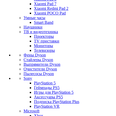
Xiaomi Pad 7
Xiaomi Redmi Pad 2
Xiaomi POCO Pad
Умные часы
Smart Band
Наушники
ТВ и видеотехника
Проекторы
TV приставки
Мониторы
Телевизоры
Фены Dyson
Стайлеры Dyson
Выпрямители Dyson
Очистители Dyson
Пылесосы Dyson
Sony
PlayStation 5
Геймпады PS5
Игры для PlayStation 5
Аксессуары PS5
Подписка PlayStation Plus
PlayStation VR
Microsoft
Xbox