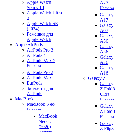
Apple Watch
A27
Series 10
Новинка
Apple Watch Ultra
Galaxy
2
A17
Apple Watch SE
Galaxy
(2024)
A07
Ремешки для
Galaxy
Apple Watch
A56
Apple AirPods
Galaxy
AirPods Pro 3
A36
AirPods 4
Galaxy
AirPods Max 2
A26
Новинка
Galaxy
AirPods Pro 2
A16
AirPods Max
Galaxy Z
EarPods
Galaxy
Запчасти для
Z Fold8
AirPods
Ultra
MacBook
Новинка
MacBook Neo
Galaxy
Новинка
Z Fold8
MacBook
Новинка
Neo 13"
Galaxy
(2026)
Z Flip8
Новинка