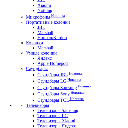
JBL
Xiaomi
Nothing
Новинка
Микрофоны
Портативные колонки
JBL
Marshall
Harman/Kardon
Колонки
Marshall
Умные колонки
Яндекс
Apple Homepod
Саундбары
Новинка
Саундбары JBL
Новинка
Саундбары LG
Новинка
Саундбары Samsung
Новинка
Саундбары Sony
Новинка
Саундбары TCL
Телевизоры
Телевизоры Samsung
Телевизоры LG
Телевизоры Xiaomi
Телевизоры Яндекс