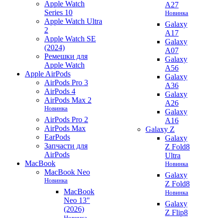
Apple Watch
A27
Series 10
Новинка
Apple Watch Ultra
Galaxy
2
A17
Apple Watch SE
Galaxy
(2024)
A07
Ремешки для
Galaxy
Apple Watch
A56
Apple AirPods
Galaxy
AirPods Pro 3
A36
AirPods 4
Galaxy
AirPods Max 2
A26
Новинка
Galaxy
AirPods Pro 2
A16
AirPods Max
Galaxy Z
EarPods
Galaxy
Запчасти для
Z Fold8
AirPods
Ultra
MacBook
Новинка
MacBook Neo
Galaxy
Новинка
Z Fold8
MacBook
Новинка
Neo 13"
Galaxy
(2026)
Z Flip8
Новинка