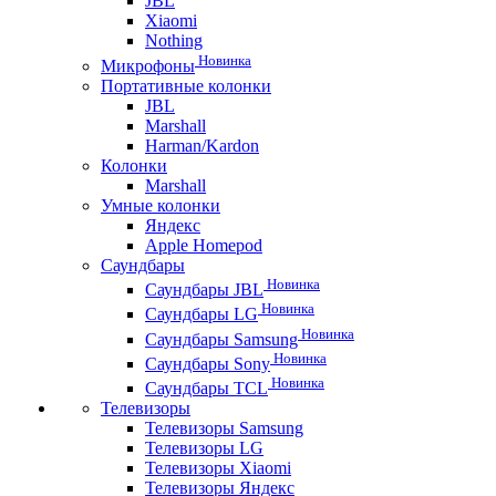
JBL
Xiaomi
Nothing
Новинка
Микрофоны
Портативные колонки
JBL
Marshall
Harman/Kardon
Колонки
Marshall
Умные колонки
Яндекс
Apple Homepod
Саундбары
Новинка
Саундбары JBL
Новинка
Саундбары LG
Новинка
Саундбары Samsung
Новинка
Саундбары Sony
Новинка
Саундбары TCL
Телевизоры
Телевизоры Samsung
Телевизоры LG
Телевизоры Xiaomi
Телевизоры Яндекс