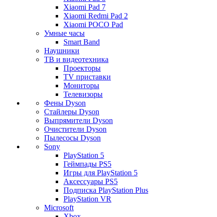
Xiaomi Pad 7
Xiaomi Redmi Pad 2
Xiaomi POCO Pad
Умные часы
Smart Band
Наушники
ТВ и видеотехника
Проекторы
TV приставки
Мониторы
Телевизоры
Фены Dyson
Стайлеры Dyson
Выпрямители Dyson
Очистители Dyson
Пылесосы Dyson
Sony
PlayStation 5
Геймпады PS5
Игры для PlayStation 5
Аксессуары PS5
Подписка PlayStation Plus
PlayStation VR
Microsoft
Xbox