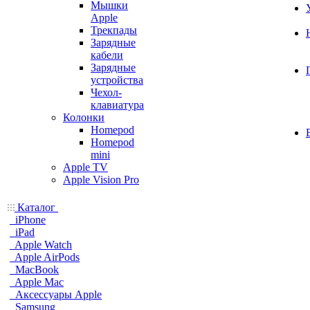
Мышки
Apple
Трекпады
Зарядные
кабели
Зарядные
устройства
Чехол-
клавиатура
Колонки
Homepod
Homepod
mini
Apple TV
Apple Vision Pro
Каталог
iPhone
iPad
Apple Watch
Apple AirPods
MacBook
Apple Mac
Аксессуары Apple
Samsung