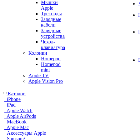
Мышки
Apple
Трекпады
Зарядные
кабели
Зарядные
устройства
Чехол-
клавиатура
Колонки
Homepod
Homepod
mini
Apple TV
Apple Vision Pro
Каталог
iPhone
iPad
Apple Watch
Apple AirPods
MacBook
Apple Mac
Аксессуары Apple
Samsung