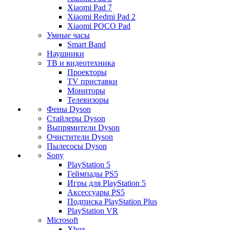
Xiaomi Pad 7
Xiaomi Redmi Pad 2
Xiaomi POCO Pad
Умные часы
Smart Band
Наушники
ТВ и видеотехника
Проекторы
TV приставки
Мониторы
Телевизоры
Фены Dyson
Стайлеры Dyson
Выпрямители Dyson
Очистители Dyson
Пылесосы Dyson
Sony
PlayStation 5
Геймпады PS5
Игры для PlayStation 5
Аксессуары PS5
Подписка PlayStation Plus
PlayStation VR
Microsoft
Xbox