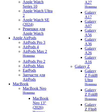
Apple Watch
A27
Series 10
Новинка
Apple Watch Ultra
Galaxy
2
A17
Apple Watch SE
Galaxy
(2024)
A07
Ремешки для
Galaxy
Apple Watch
A56
Apple AirPods
Galaxy
AirPods Pro 3
A36
AirPods 4
Galaxy
AirPods Max 2
A26
Новинка
Galaxy
AirPods Pro 2
A16
AirPods Max
Galaxy Z
EarPods
Galaxy
Запчасти для
Z Fold8
AirPods
Ultra
MacBook
Новинка
MacBook Neo
Galaxy
Новинка
Z Fold8
MacBook
Новинка
Neo 13"
Galaxy
(2026)
Z Flip8
Новинка