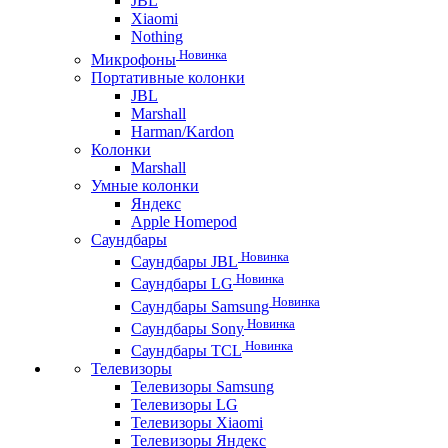
JBL
Xiaomi
Nothing
Новинка
Микрофоны
Портативные колонки
JBL
Marshall
Harman/Kardon
Колонки
Marshall
Умные колонки
Яндекс
Apple Homepod
Саундбары
Новинка
Саундбары JBL
Новинка
Саундбары LG
Новинка
Саундбары Samsung
Новинка
Саундбары Sony
Новинка
Саундбары TCL
Телевизоры
Телевизоры Samsung
Телевизоры LG
Телевизоры Xiaomi
Телевизоры Яндекс