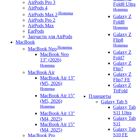
AirPods Pro 3
Fold8 Ultra
AirPods 4
Новинка
Новинка
AirPods Max 2
Galaxy Z
AirPods Pro 2
Fold8
AirPods Max
Новинка
EarPods
Galaxy Z
Запчасти для AirPods
Flip8
MacBook
Новинка
Новинка
MacBook Neo
Galaxy Z
MacBook Neo
Fold7
13" (2026)
Galaxy Z
Новинка
Flip7
MacBook Air
Galaxy Z
MacBook Air 13"
Flip7 FE
(M5, 2026)
Galaxy Z
Новинка
TriFold
MacBook Air 15"
Планшеты
(M5, 2026)
Galaxy Tab S
Новинка
Galaxy Tab
S11 Ultra
MacBook Air 13"
Galaxy Tab
(M4, 2025)
S11
MacBook Air 15"
Galaxy Tab
(M4, 2025)
S10 FE
MacBook Pro