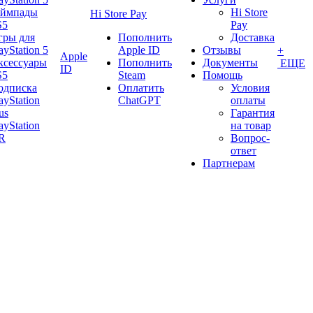
еймпады
Hi Store
Hi Store Pay
S5
Pay
гры для
Пополнить
Доставка
ayStation 5
Apple ID
Отзывы
+
Apple
ксессуары
Пополнить
Документы
ЕЩЕ
ID
S5
Steam
Помощь
одписка
Оплатить
Условия
ayStation
ChatGPT
оплаты
us
Гарантия
ayStation
на товар
R
Вопрос-
ответ
Партнерам