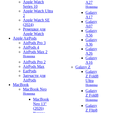
Apple Watch
A27
Series 10
Новинка
Apple Watch Ultra
Galaxy
2
A17
Apple Watch SE
Galaxy
(2024)
A07
Ремешки для
Galaxy
Apple Watch
A56
Apple AirPods
Galaxy
AirPods Pro 3
A36
AirPods 4
Galaxy
AirPods Max 2
A26
Новинка
Galaxy
AirPods Pro 2
A16
AirPods Max
Galaxy Z
EarPods
Galaxy
Запчасти для
Z Fold8
AirPods
Ultra
MacBook
Новинка
MacBook Neo
Galaxy
Новинка
Z Fold8
MacBook
Новинка
Neo 13"
Galaxy
(2026)
Z Flip8
Новинка