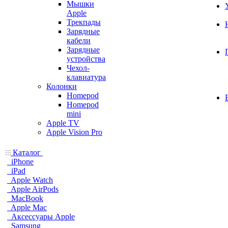
Мышки
Apple
Трекпады
Зарядные
кабели
Зарядные
устройства
Чехол-
клавиатура
Колонки
Homepod
Homepod
mini
Apple TV
Apple Vision Pro
Каталог
iPhone
iPad
Apple Watch
Apple AirPods
MacBook
Apple Mac
Аксессуары Apple
Samsung