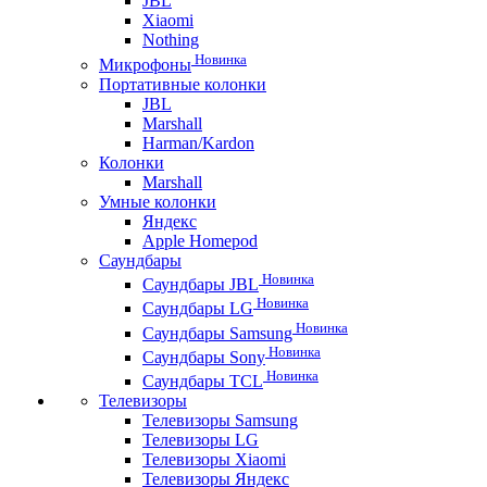
JBL
Xiaomi
Nothing
Новинка
Микрофоны
Портативные колонки
JBL
Marshall
Harman/Kardon
Колонки
Marshall
Умные колонки
Яндекс
Apple Homepod
Саундбары
Новинка
Саундбары JBL
Новинка
Саундбары LG
Новинка
Саундбары Samsung
Новинка
Саундбары Sony
Новинка
Саундбары TCL
Телевизоры
Телевизоры Samsung
Телевизоры LG
Телевизоры Xiaomi
Телевизоры Яндекс