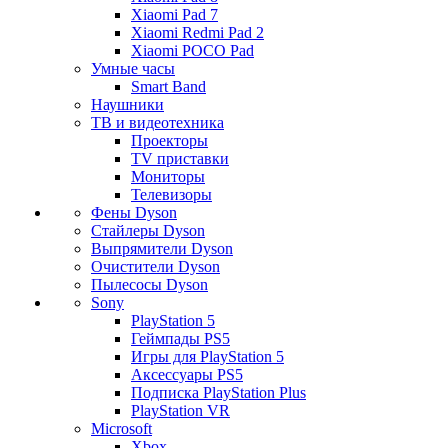
Xiaomi Pad 7
Xiaomi Redmi Pad 2
Xiaomi POCO Pad
Умные часы
Smart Band
Наушники
ТВ и видеотехника
Проекторы
TV приставки
Мониторы
Телевизоры
Фены Dyson
Стайлеры Dyson
Выпрямители Dyson
Очистители Dyson
Пылесосы Dyson
Sony
PlayStation 5
Геймпады PS5
Игры для PlayStation 5
Аксессуары PS5
Подписка PlayStation Plus
PlayStation VR
Microsoft
Xbox