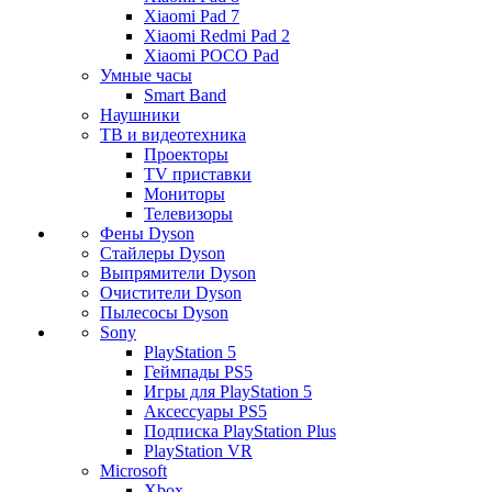
Xiaomi Pad 7
Xiaomi Redmi Pad 2
Xiaomi POCO Pad
Умные часы
Smart Band
Наушники
ТВ и видеотехника
Проекторы
TV приставки
Мониторы
Телевизоры
Фены Dyson
Стайлеры Dyson
Выпрямители Dyson
Очистители Dyson
Пылесосы Dyson
Sony
PlayStation 5
Геймпады PS5
Игры для PlayStation 5
Аксессуары PS5
Подписка PlayStation Plus
PlayStation VR
Microsoft
Xbox