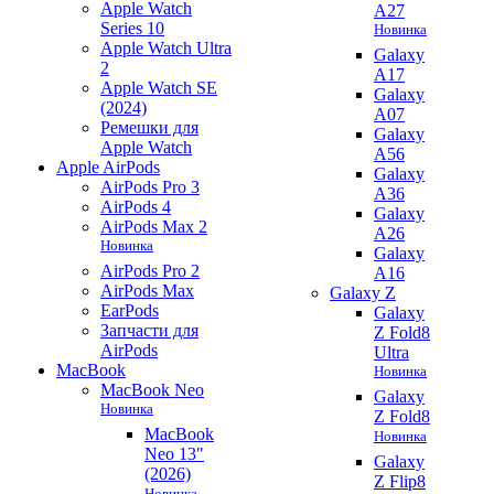
Apple Watch
A27
Series 10
Новинка
Apple Watch Ultra
Galaxy
2
A17
Apple Watch SE
Galaxy
(2024)
A07
Ремешки для
Galaxy
Apple Watch
A56
Apple AirPods
Galaxy
AirPods Pro 3
A36
AirPods 4
Galaxy
AirPods Max 2
A26
Новинка
Galaxy
AirPods Pro 2
A16
AirPods Max
Galaxy Z
EarPods
Galaxy
Запчасти для
Z Fold8
AirPods
Ultra
MacBook
Новинка
MacBook Neo
Galaxy
Новинка
Z Fold8
MacBook
Новинка
Neo 13"
Galaxy
(2026)
Z Flip8
Новинка