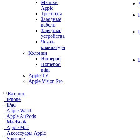
Мышки
Apple
Трекпады
Зарядные
кабели
Зарядные
устройства
Чехол-
клавиатура
Колонки
Homepod
Homepod
mini
Apple TV
Apple Vision Pro
Каталог
iPhone
iPad
Apple Watch
Apple AirPods
MacBook
Apple Mac
Аксессуары Apple
Samsung