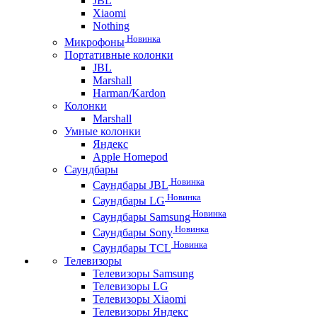
JBL
Xiaomi
Nothing
Новинка
Микрофоны
Портативные колонки
JBL
Marshall
Harman/Kardon
Колонки
Marshall
Умные колонки
Яндекс
Apple Homepod
Саундбары
Новинка
Саундбары JBL
Новинка
Саундбары LG
Новинка
Саундбары Samsung
Новинка
Саундбары Sony
Новинка
Саундбары TCL
Телевизоры
Телевизоры Samsung
Телевизоры LG
Телевизоры Xiaomi
Телевизоры Яндекс