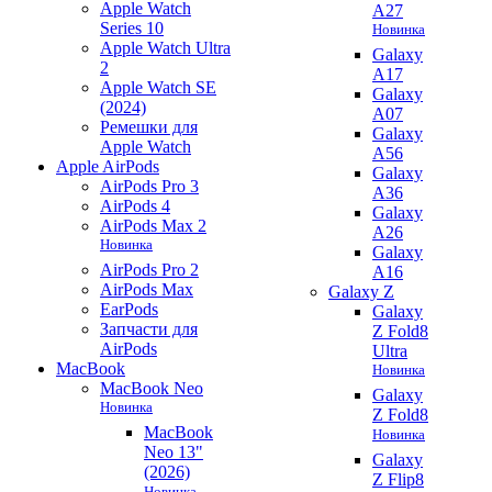
Apple Watch
A27
Series 10
Новинка
Apple Watch Ultra
Galaxy
2
A17
Apple Watch SE
Galaxy
(2024)
A07
Ремешки для
Galaxy
Apple Watch
A56
Apple AirPods
Galaxy
AirPods Pro 3
A36
AirPods 4
Galaxy
AirPods Max 2
A26
Новинка
Galaxy
AirPods Pro 2
A16
AirPods Max
Galaxy Z
EarPods
Galaxy
Запчасти для
Z Fold8
AirPods
Ultra
MacBook
Новинка
MacBook Neo
Galaxy
Новинка
Z Fold8
MacBook
Новинка
Neo 13"
Galaxy
(2026)
Z Flip8
Новинка