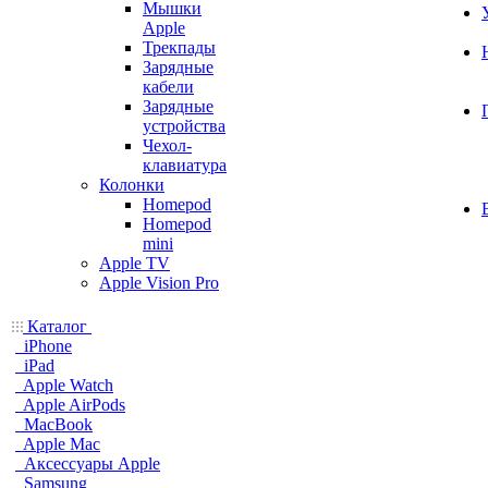
Мышки
Apple
Трекпады
Зарядные
кабели
Зарядные
устройства
Чехол-
клавиатура
Колонки
Homepod
Homepod
mini
Apple TV
Apple Vision Pro
Каталог
iPhone
iPad
Apple Watch
Apple AirPods
MacBook
Apple Mac
Аксессуары Apple
Samsung