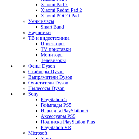
Xiaomi Pad 7
Xiaomi Redmi Pad 2
Xiaomi POCO Pad
Умные часы
Smart Band
Наушники
ТВ и видеотехника
Проекторы
TV приставки
Мониторы
Телевизоры
Фены Dyson
Стайлеры Dyson
Выпрямители Dyson
Очистители Dyson
Пылесосы Dyson
Sony
PlayStation 5
Геймпады PS5
Игры для PlayStation 5
Аксессуары PS5
Подписка PlayStation Plus
PlayStation VR
Microsoft
Xbox