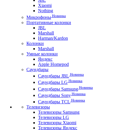
JBL
Xiaomi
Nothing
Новинка
Микрофоны
Портативные колонки
JBL
Marshall
Harman/Kardon
Колонки
Marshall
Умные колонки
Яндекс
Apple Homepod
Саундбары
Новинка
Саундбары JBL
Новинка
Саундбары LG
Новинка
Саундбары Samsung
Новинка
Саундбары Sony
Новинка
Саундбары TCL
Телевизоры
Телевизоры Samsung
Телевизоры LG
Телевизоры Xiaomi
Телевизоры Яндекс