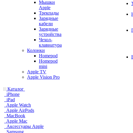
Мышки
Apple
Трекпады
Зарядные
кабели
Зарядные
устройства
Чехол-
клавиатура
Колонки
Homepod
Homepod
mini
Apple TV
Apple Vision Pro
Каталог
iPhone
iPad
Apple Watch
Apple AirPods
MacBook
Apple Mac
Аксессуары Apple
Samsung