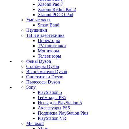
Xiaomi Pad 7
Xiaomi Redmi Pad 2
Xiaomi POCO Pad
Умные часы
Smart Band
Наушники
ТВ и видеотехника
Проекторы
TV приставки
Мониторы
Телевизоры
Фены Dyson
Стайлеры Dyson
Выпрямители Dyson
Очистители Dyson
Пылесосы Dyson
Sony
PlayStation 5
Геймпады PS5
Игры для PlayStation 5
Аксессуары PS5
Подписка PlayStation Plus
PlayStation VR
Microsoft
Xbox