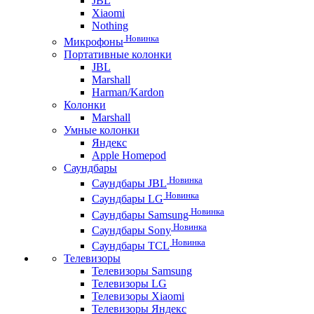
JBL
Xiaomi
Nothing
Новинка
Микрофоны
Портативные колонки
JBL
Marshall
Harman/Kardon
Колонки
Marshall
Умные колонки
Яндекс
Apple Homepod
Саундбары
Новинка
Саундбары JBL
Новинка
Саундбары LG
Новинка
Саундбары Samsung
Новинка
Саундбары Sony
Новинка
Саундбары TCL
Телевизоры
Телевизоры Samsung
Телевизоры LG
Телевизоры Xiaomi
Телевизоры Яндекс