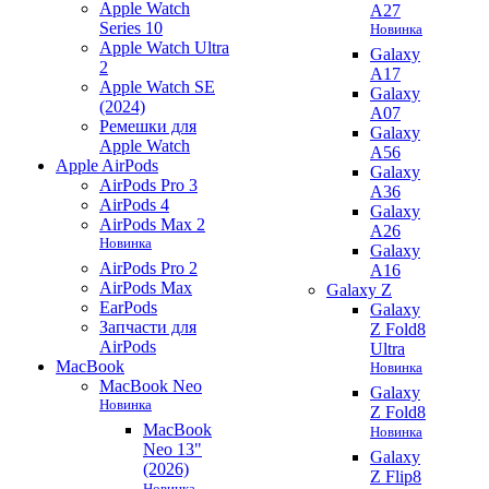
Apple Watch
A27
Series 10
Новинка
Apple Watch Ultra
Galaxy
2
A17
Apple Watch SE
Galaxy
(2024)
A07
Ремешки для
Galaxy
Apple Watch
A56
Apple AirPods
Galaxy
AirPods Pro 3
A36
AirPods 4
Galaxy
AirPods Max 2
A26
Новинка
Galaxy
AirPods Pro 2
A16
AirPods Max
Galaxy Z
EarPods
Galaxy
Запчасти для
Z Fold8
AirPods
Ultra
MacBook
Новинка
MacBook Neo
Galaxy
Новинка
Z Fold8
MacBook
Новинка
Neo 13"
Galaxy
(2026)
Z Flip8
Новинка