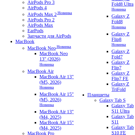
AirPods Pro 3
Fold8 Ultra
AirPods 4
Новинка
Новинка
AirPods Max 2
Galaxy Z
AirPods Pro 2
Fold8
AirPods Max
Новинка
EarPods
Galaxy Z
Запчасти для AirPods
Flip8
MacBook
Новинка
Новинка
MacBook Neo
Galaxy Z
MacBook Neo
Fold7
13" (2026)
Galaxy Z
Новинка
Flip7
MacBook Air
Galaxy Z
MacBook Air 13"
Flip7 FE
(M5, 2026)
Galaxy Z
Новинка
TriFold
MacBook Air 15"
Планшеты
(M5, 2026)
Galaxy Tab S
Новинка
Galaxy Tab
S11 Ultra
MacBook Air 13"
Galaxy Tab
(M4, 2025)
S11
MacBook Air 15"
Galaxy Tab
(M4, 2025)
S10 FE
MacBook Pro