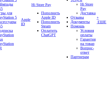
еймпады
Hi Store
Hi Store Pay
S5
Pay
гры для
Пополнить
Доставка
ayStation 5
Apple ID
Отзывы
+
Apple
ксессуары
Пополнить
Документы
ЕЩЕ
ID
S5
Steam
Помощь
одписка
Оплатить
Условия
ayStation
ChatGPT
оплаты
us
Гарантия
ayStation
на товар
R
Вопрос-
ответ
Партнерам