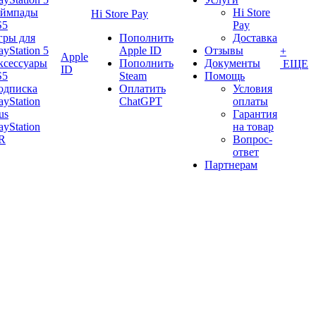
еймпады
Hi Store
Hi Store Pay
S5
Pay
гры для
Пополнить
Доставка
ayStation 5
Apple ID
Отзывы
+
Apple
ксессуары
Пополнить
Документы
ЕЩЕ
ID
S5
Steam
Помощь
одписка
Оплатить
Условия
ayStation
ChatGPT
оплаты
us
Гарантия
ayStation
на товар
R
Вопрос-
ответ
Партнерам