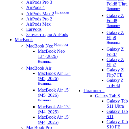
AirPods Pro 3
Fold8 Ultra
AirPods 4
Новинка
Новинка
AirPods Max 2
Galaxy Z
AirPods Pro 2
Fold8
AirPods Max
Новинка
EarPods
Galaxy Z
Запчасти для AirPods
Flip8
MacBook
Новинка
Новинка
MacBook Neo
Galaxy Z
MacBook Neo
Fold7
13" (2026)
Galaxy Z
Новинка
Flip7
MacBook Air
Galaxy Z
MacBook Air 13"
Flip7 FE
(M5, 2026)
Galaxy Z
Новинка
TriFold
MacBook Air 15"
Планшеты
(M5, 2026)
Galaxy Tab S
Новинка
Galaxy Tab
S11 Ultra
MacBook Air 13"
Galaxy Tab
(M4, 2025)
S11
MacBook Air 15"
Galaxy Tab
(M4, 2025)
S10 FE
MacBook Pro