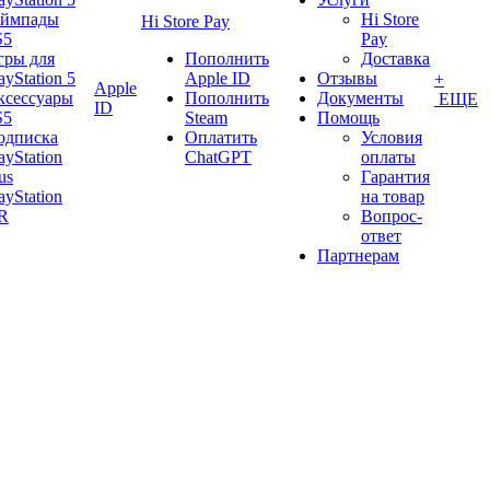
еймпады
Hi Store
Hi Store Pay
S5
Pay
гры для
Пополнить
Доставка
ayStation 5
Apple ID
Отзывы
+
Apple
ксессуары
Пополнить
Документы
ЕЩЕ
ID
S5
Steam
Помощь
одписка
Оплатить
Условия
ayStation
ChatGPT
оплаты
us
Гарантия
ayStation
на товар
R
Вопрос-
ответ
Партнерам