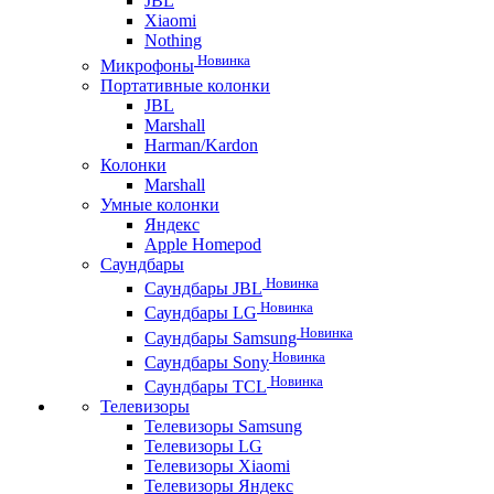
JBL
Xiaomi
Nothing
Новинка
Микрофоны
Портативные колонки
JBL
Marshall
Harman/Kardon
Колонки
Marshall
Умные колонки
Яндекс
Apple Homepod
Саундбары
Новинка
Саундбары JBL
Новинка
Саундбары LG
Новинка
Саундбары Samsung
Новинка
Саундбары Sony
Новинка
Саундбары TCL
Телевизоры
Телевизоры Samsung
Телевизоры LG
Телевизоры Xiaomi
Телевизоры Яндекс