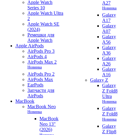
Apple Watch
A27
Series 10
Новинка
Apple Watch Ultra
Galaxy
2
A17
Apple Watch SE
Galaxy
(2024)
A07
Ремешки для
Galaxy
Apple Watch
A56
Apple AirPods
Galaxy
AirPods Pro 3
A36
AirPods 4
Galaxy
AirPods Max 2
A26
Новинка
Galaxy
AirPods Pro 2
A16
AirPods Max
Galaxy Z
EarPods
Galaxy
Запчасти для
Z Fold8
AirPods
Ultra
MacBook
Новинка
MacBook Neo
Galaxy
Новинка
Z Fold8
MacBook
Новинка
Neo 13"
Galaxy
(2026)
Z Flip8
Новинка