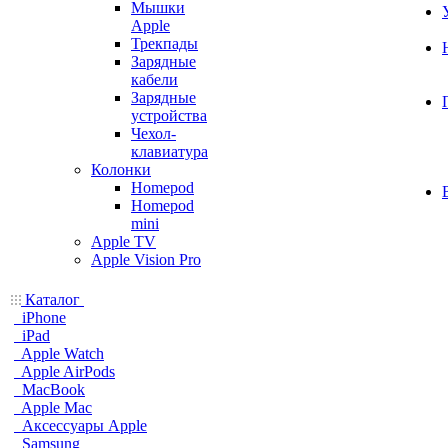
Мышки
Apple
Трекпады
Зарядные
кабели
Зарядные
устройства
Чехол-
клавиатура
Колонки
Homepod
Homepod
mini
Apple TV
Apple Vision Pro
Каталог
iPhone
iPad
Apple Watch
Apple AirPods
MacBook
Apple Mac
Аксессуары Apple
Samsung