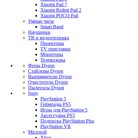
Xiaomi Pad 7
Xiaomi Redmi Pad 2
Xiaomi POCO Pad
Умные часы
Smart Band
Наушники
ТВ и видеотехника
Проекторы
TV приставки
Мониторы
Телевизоры
Фены Dyson
Стайлеры Dyson
Выпрямители Dyson
Очистители Dyson
Пылесосы Dyson
Sony
PlayStation 5
Геймпады PS5
Игры для PlayStation 5
Аксессуары PS5
Подписка PlayStation Plus
PlayStation VR
Microsoft
Xbox