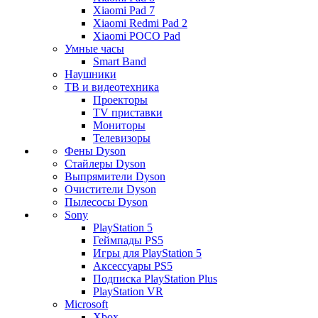
Xiaomi Pad 7
Xiaomi Redmi Pad 2
Xiaomi POCO Pad
Умные часы
Smart Band
Наушники
ТВ и видеотехника
Проекторы
TV приставки
Мониторы
Телевизоры
Фены Dyson
Стайлеры Dyson
Выпрямители Dyson
Очистители Dyson
Пылесосы Dyson
Sony
PlayStation 5
Геймпады PS5
Игры для PlayStation 5
Аксессуары PS5
Подписка PlayStation Plus
PlayStation VR
Microsoft
Xbox