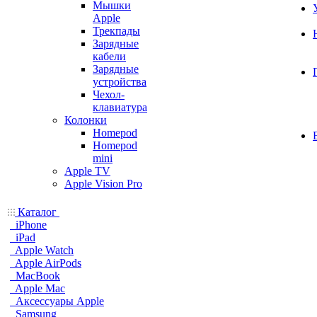
Мышки
Apple
Трекпады
Зарядные
кабели
Зарядные
устройства
Чехол-
клавиатура
Колонки
Homepod
Homepod
mini
Apple TV
Apple Vision Pro
Каталог
iPhone
iPad
Apple Watch
Apple AirPods
MacBook
Apple Mac
Аксессуары Apple
Samsung