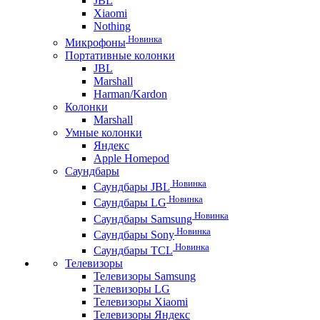
JBL
Xiaomi
Nothing
Новинка
Микрофоны
Портативные колонки
JBL
Marshall
Harman/Kardon
Колонки
Marshall
Умные колонки
Яндекс
Apple Homepod
Саундбары
Новинка
Саундбары JBL
Новинка
Саундбары LG
Новинка
Саундбары Samsung
Новинка
Саундбары Sony
Новинка
Саундбары TCL
Телевизоры
Телевизоры Samsung
Телевизоры LG
Телевизоры Xiaomi
Телевизоры Яндекс