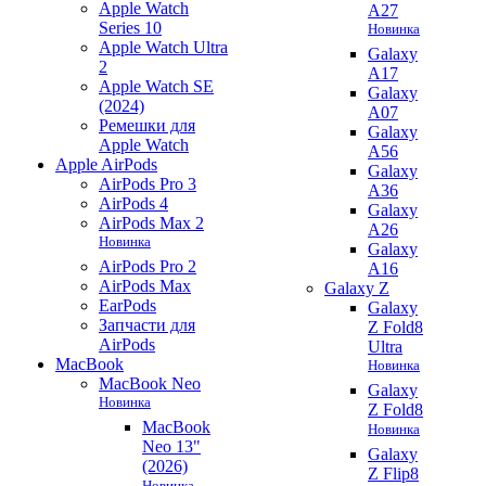
Apple Watch
A27
Series 10
Новинка
Apple Watch Ultra
Galaxy
2
A17
Apple Watch SE
Galaxy
(2024)
A07
Ремешки для
Galaxy
Apple Watch
A56
Apple AirPods
Galaxy
AirPods Pro 3
A36
AirPods 4
Galaxy
AirPods Max 2
A26
Новинка
Galaxy
AirPods Pro 2
A16
AirPods Max
Galaxy Z
EarPods
Galaxy
Запчасти для
Z Fold8
AirPods
Ultra
MacBook
Новинка
MacBook Neo
Galaxy
Новинка
Z Fold8
MacBook
Новинка
Neo 13"
Galaxy
(2026)
Z Flip8
Новинка