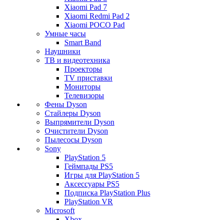
Xiaomi Pad 7
Xiaomi Redmi Pad 2
Xiaomi POCO Pad
Умные часы
Smart Band
Наушники
ТВ и видеотехника
Проекторы
TV приставки
Мониторы
Телевизоры
Фены Dyson
Стайлеры Dyson
Выпрямители Dyson
Очистители Dyson
Пылесосы Dyson
Sony
PlayStation 5
Геймпады PS5
Игры для PlayStation 5
Аксессуары PS5
Подписка PlayStation Plus
PlayStation VR
Microsoft
Xbox