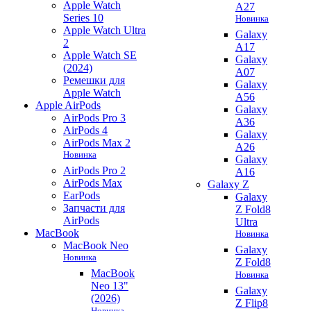
Apple Watch
A27
Series 10
Новинка
Apple Watch Ultra
Galaxy
2
A17
Apple Watch SE
Galaxy
(2024)
A07
Ремешки для
Galaxy
Apple Watch
A56
Apple AirPods
Galaxy
AirPods Pro 3
A36
AirPods 4
Galaxy
AirPods Max 2
A26
Новинка
Galaxy
AirPods Pro 2
A16
AirPods Max
Galaxy Z
EarPods
Galaxy
Запчасти для
Z Fold8
AirPods
Ultra
MacBook
Новинка
MacBook Neo
Galaxy
Новинка
Z Fold8
MacBook
Новинка
Neo 13"
Galaxy
(2026)
Z Flip8
Новинка