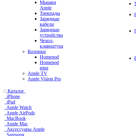
Мышки
Apple
Трекпады
Зарядные
кабели
Зарядные
устройства
Чехол-
клавиатура
Колонки
Homepod
Homepod
mini
Apple TV
Apple Vision Pro
Каталог
iPhone
iPad
Apple Watch
Apple AirPods
MacBook
Apple Mac
Аксессуары Apple
Samsung