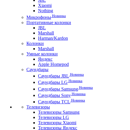
JBL
Xiaomi
Nothing
Новинка
Микрофоны
Портативные колонки
JBL
Marshall
Harman/Kardon
Колонки
Marshall
Умные колонки
Яндекс
Apple Homepod
Саундбары
Новинка
Саундбары JBL
Новинка
Саундбары LG
Новинка
Саундбары Samsung
Новинка
Саундбары Sony
Новинка
Саундбары TCL
Телевизоры
Телевизоры Samsung
Телевизоры LG
Телевизоры Xiaomi
Телевизоры Яндекс