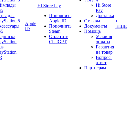
еймпады
Hi Store
Hi Store Pay
S5
Pay
гры для
Пополнить
Доставка
ayStation 5
Apple ID
Отзывы
+
Apple
ксессуары
Пополнить
Документы
ЕЩЕ
ID
S5
Steam
Помощь
одписка
Оплатить
Условия
ayStation
ChatGPT
оплаты
us
Гарантия
ayStation
на товар
R
Вопрос-
ответ
Партнерам