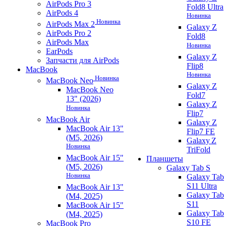
AirPods Pro 3
Fold8 Ultra
AirPods 4
Новинка
Новинка
AirPods Max 2
Galaxy Z
AirPods Pro 2
Fold8
AirPods Max
Новинка
EarPods
Galaxy Z
Запчасти для AirPods
Flip8
MacBook
Новинка
Новинка
MacBook Neo
Galaxy Z
MacBook Neo
Fold7
13" (2026)
Galaxy Z
Новинка
Flip7
MacBook Air
Galaxy Z
MacBook Air 13"
Flip7 FE
(M5, 2026)
Galaxy Z
Новинка
TriFold
MacBook Air 15"
Планшеты
(M5, 2026)
Galaxy Tab S
Новинка
Galaxy Tab
S11 Ultra
MacBook Air 13"
Galaxy Tab
(M4, 2025)
S11
MacBook Air 15"
Galaxy Tab
(M4, 2025)
S10 FE
MacBook Pro