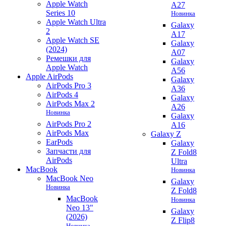
Apple Watch
A27
Series 10
Новинка
Apple Watch Ultra
Galaxy
2
A17
Apple Watch SE
Galaxy
(2024)
A07
Ремешки для
Galaxy
Apple Watch
A56
Apple AirPods
Galaxy
AirPods Pro 3
A36
AirPods 4
Galaxy
AirPods Max 2
A26
Новинка
Galaxy
AirPods Pro 2
A16
AirPods Max
Galaxy Z
EarPods
Galaxy
Запчасти для
Z Fold8
AirPods
Ultra
MacBook
Новинка
MacBook Neo
Galaxy
Новинка
Z Fold8
MacBook
Новинка
Neo 13"
Galaxy
(2026)
Z Flip8
Новинка