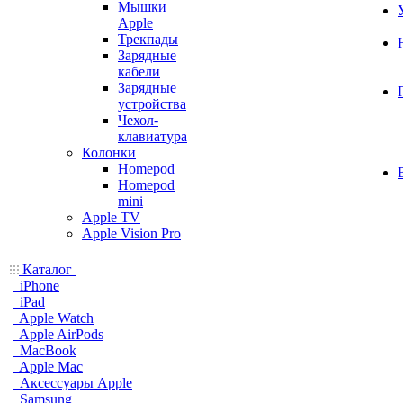
Мышки
Apple
Трекпады
Зарядные
кабели
Зарядные
устройства
Чехол-
клавиатура
Колонки
Homepod
Homepod
mini
Apple TV
Apple Vision Pro
Каталог
iPhone
iPad
Apple Watch
Apple AirPods
MacBook
Apple Mac
Аксессуары Apple
Samsung