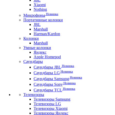
JBL
Xiaomi
Nothing
Новинка
Микрофоны
Портативные колонки
JBL
Marshall
Harman/Kardon
Колонки
Marshall
Умные колонки
Яндекс
Apple Homepod
Саундбары
Новинка
Саундбары JBL
Новинка
Саундбары LG
Новинка
Саундбары Samsung
Новинка
Саундбары Sony
Новинка
Саундбары TCL
Телевизоры
Телевизоры Samsung
Телевизоры LG
Телевизоры Xiaomi
Телевизоры Яндекс