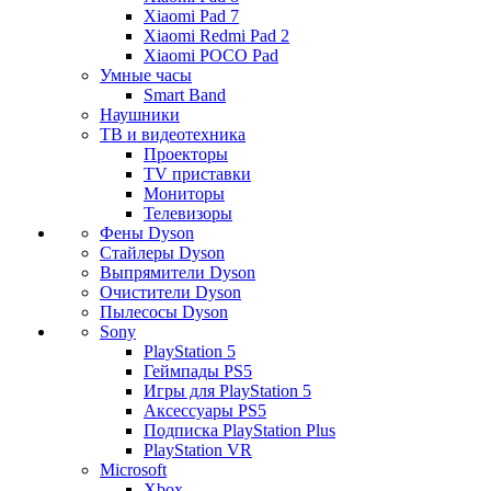
Xiaomi Pad 7
Xiaomi Redmi Pad 2
Xiaomi POCO Pad
Умные часы
Smart Band
Наушники
ТВ и видеотехника
Проекторы
TV приставки
Мониторы
Телевизоры
Фены Dyson
Стайлеры Dyson
Выпрямители Dyson
Очистители Dyson
Пылесосы Dyson
Sony
PlayStation 5
Геймпады PS5
Игры для PlayStation 5
Аксессуары PS5
Подписка PlayStation Plus
PlayStation VR
Microsoft
Xbox