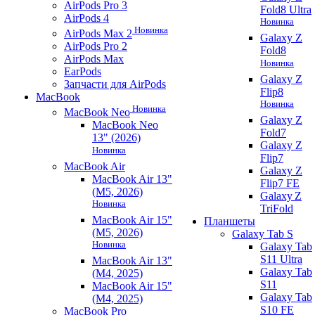
AirPods Pro 3
Fold8 Ultra
AirPods 4
Новинка
Новинка
AirPods Max 2
Galaxy Z
AirPods Pro 2
Fold8
AirPods Max
Новинка
EarPods
Galaxy Z
Запчасти для AirPods
Flip8
MacBook
Новинка
Новинка
MacBook Neo
Galaxy Z
MacBook Neo
Fold7
13" (2026)
Galaxy Z
Новинка
Flip7
MacBook Air
Galaxy Z
MacBook Air 13"
Flip7 FE
(M5, 2026)
Galaxy Z
Новинка
TriFold
MacBook Air 15"
Планшеты
(M5, 2026)
Galaxy Tab S
Новинка
Galaxy Tab
S11 Ultra
MacBook Air 13"
Galaxy Tab
(M4, 2025)
S11
MacBook Air 15"
Galaxy Tab
(M4, 2025)
S10 FE
MacBook Pro