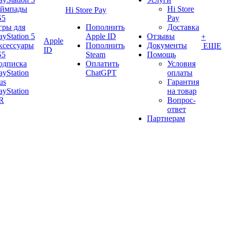
еймпады
Hi Store
Hi Store Pay
S5
Pay
гры для
Пополнить
Доставка
ayStation 5
Apple ID
Отзывы
+
Apple
ксессуары
Пополнить
Документы
ЕЩЕ
ID
S5
Steam
Помощь
одписка
Оплатить
Условия
ayStation
ChatGPT
оплаты
us
Гарантия
ayStation
на товар
R
Вопрос-
ответ
Партнерам