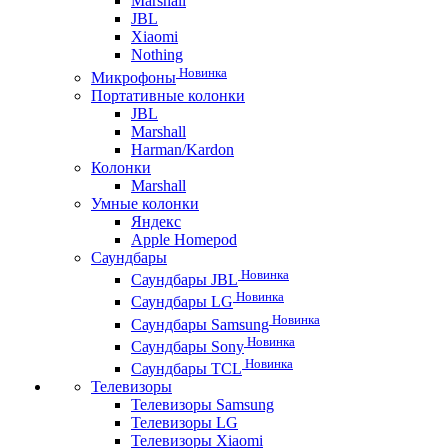
Marshall
JBL
Xiaomi
Nothing
Новинка
Микрофоны
Портативные колонки
JBL
Marshall
Harman/Kardon
Колонки
Marshall
Умные колонки
Яндекс
Apple Homepod
Саундбары
Новинка
Саундбары JBL
Новинка
Саундбары LG
Новинка
Саундбары Samsung
Новинка
Саундбары Sony
Новинка
Саундбары TCL
Телевизоры
Телевизоры Samsung
Телевизоры LG
Телевизоры Xiaomi