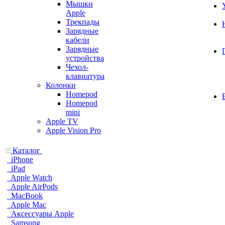
Мышки
Apple
Трекпады
Зарядные
кабели
Зарядные
устройства
Чехол-
клавиатура
Колонки
Homepod
Homepod
mini
Apple TV
Apple Vision Pro
Каталог
iPhone
iPad
Apple Watch
Apple AirPods
MacBook
Apple Mac
Аксессуары Apple
Samsung