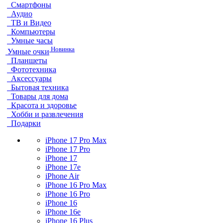
Смартфоны
Аудио
ТВ и Видео
Компьютеры
Умные часы
Новинка
Умные очки
Планшеты
Фототехника
Аксессуары
Бытовая техника
Товары для дома
Красота и здоровье
Хобби и развлечения
Подарки
iPhone 17 Pro Max
iPhone 17 Pro
iPhone 17
iPhone 17e
iPhone Air
iPhone 16 Pro Max
iPhone 16 Pro
iPhone 16
iPhone 16e
iPhone 16 Plus