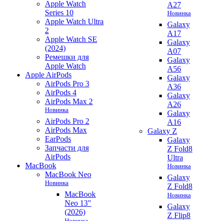
Apple Watch
A27
Series 10
Новинка
Apple Watch Ultra
Galaxy
2
A17
Apple Watch SE
Galaxy
(2024)
A07
Ремешки для
Galaxy
Apple Watch
A56
Apple AirPods
Galaxy
AirPods Pro 3
A36
AirPods 4
Galaxy
AirPods Max 2
A26
Новинка
Galaxy
AirPods Pro 2
A16
AirPods Max
Galaxy Z
EarPods
Galaxy
Запчасти для
Z Fold8
AirPods
Ultra
MacBook
Новинка
MacBook Neo
Galaxy
Новинка
Z Fold8
MacBook
Новинка
Neo 13"
Galaxy
(2026)
Z Flip8
Новинка