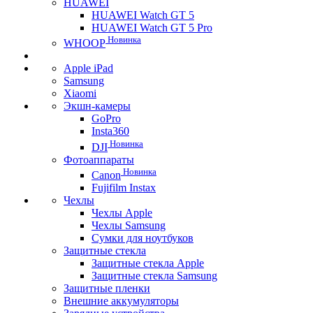
HUAWEI
HUAWEI Watch GT 5
HUAWEI Watch GT 5 Pro
Новинка
WHOOP
Apple iPad
Samsung
Xiaomi
Экшн-камеры
GoPro
Insta360
Новинка
DJI
Фотоаппараты
Новинка
Canon
Fujifilm Instax
Чехлы
Чехлы Apple
Чехлы Samsung
Сумки для ноутбуков
Защитные стекла
Защитные стекла Apple
Защитные стекла Samsung
Защитные пленки
Внешние аккумуляторы