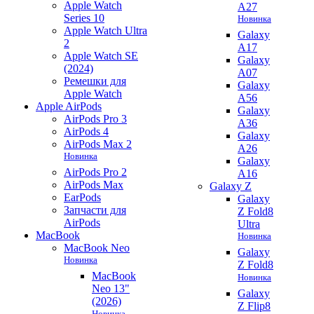
Apple Watch
A27
Series 10
Новинка
Apple Watch Ultra
Galaxy
2
A17
Apple Watch SE
Galaxy
(2024)
A07
Ремешки для
Galaxy
Apple Watch
A56
Apple AirPods
Galaxy
AirPods Pro 3
A36
AirPods 4
Galaxy
AirPods Max 2
A26
Новинка
Galaxy
AirPods Pro 2
A16
AirPods Max
Galaxy Z
EarPods
Galaxy
Запчасти для
Z Fold8
AirPods
Ultra
MacBook
Новинка
MacBook Neo
Galaxy
Новинка
Z Fold8
MacBook
Новинка
Neo 13"
Galaxy
(2026)
Z Flip8
Новинка