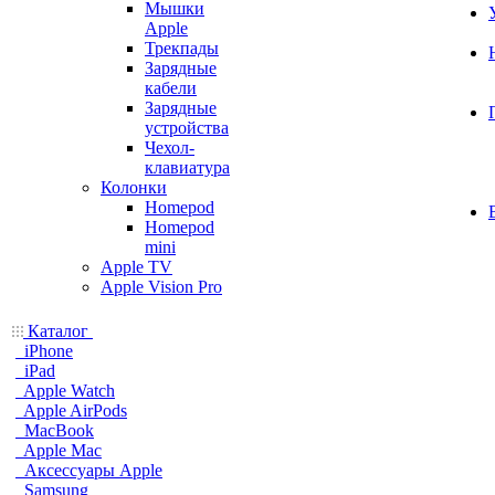
Мышки
Apple
Трекпады
Зарядные
кабели
Зарядные
устройства
Чехол-
клавиатура
Колонки
Homepod
Homepod
mini
Apple TV
Apple Vision Pro
Каталог
iPhone
iPad
Apple Watch
Apple AirPods
MacBook
Apple Mac
Аксессуары Apple
Samsung