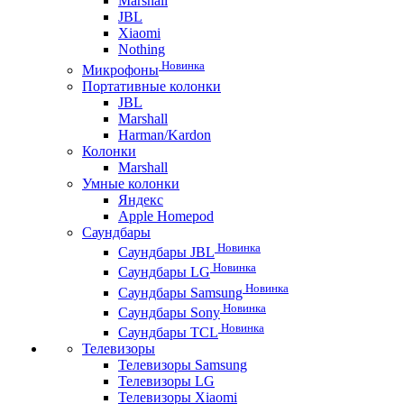
Marshall
JBL
Xiaomi
Nothing
Новинка
Микрофоны
Портативные колонки
JBL
Marshall
Harman/Kardon
Колонки
Marshall
Умные колонки
Яндекс
Apple Homepod
Саундбары
Новинка
Саундбары JBL
Новинка
Саундбары LG
Новинка
Саундбары Samsung
Новинка
Саундбары Sony
Новинка
Саундбары TCL
Телевизоры
Телевизоры Samsung
Телевизоры LG
Телевизоры Xiaomi