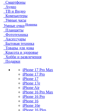
Смартфоны
Аудио
ТВ и Видео
Компьютеры
Умные часы
Новинка
Умные очки
Планшеты
Фототехника
Аксессуары
Бытовая техника
Товары для дома
Красота и здоровье
Хобби и развлечения
Подарки
iPhone 17 Pro Max
iPhone 17 Pro
iPhone 17
iPhone 17e
iPhone Air
iPhone 16 Pro Max
iPhone 16 Pro
iPhone 16
iPhone 16e
iPhone 16 Plus