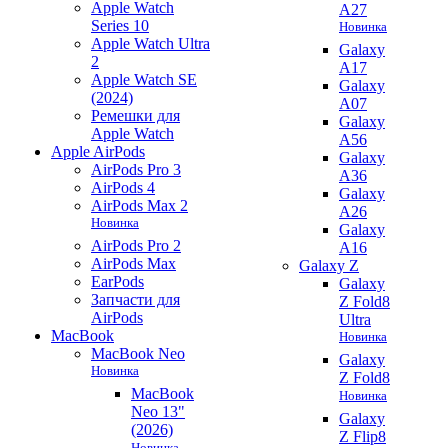
Apple Watch
A27
Series 10
Новинка
Apple Watch Ultra
Galaxy
2
A17
Apple Watch SE
Galaxy
(2024)
A07
Ремешки для
Galaxy
Apple Watch
A56
Apple AirPods
Galaxy
AirPods Pro 3
A36
AirPods 4
Galaxy
AirPods Max 2
A26
Новинка
Galaxy
AirPods Pro 2
A16
AirPods Max
Galaxy Z
EarPods
Galaxy
Запчасти для
Z Fold8
AirPods
Ultra
MacBook
Новинка
MacBook Neo
Galaxy
Новинка
Z Fold8
MacBook
Новинка
Neo 13"
Galaxy
(2026)
Z Flip8
Новинка