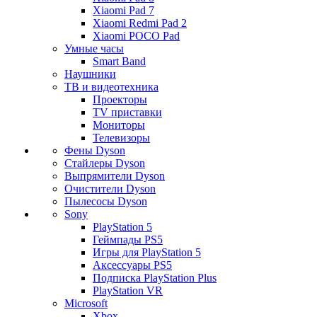
Xiaomi Pad 7
Xiaomi Redmi Pad 2
Xiaomi POCO Pad
Умные часы
Smart Band
Наушники
ТВ и видеотехника
Проекторы
TV приставки
Мониторы
Телевизоры
Фены Dyson
Стайлеры Dyson
Выпрямители Dyson
Очистители Dyson
Пылесосы Dyson
Sony
PlayStation 5
Геймпады PS5
Игры для PlayStation 5
Аксессуары PS5
Подписка PlayStation Plus
PlayStation VR
Microsoft
Xbox