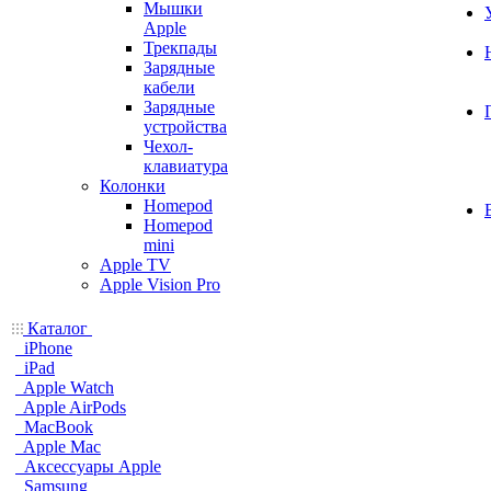
Мышки
Apple
Трекпады
Зарядные
кабели
Зарядные
устройства
Чехол-
клавиатура
Колонки
Homepod
Homepod
mini
Apple TV
Apple Vision Pro
Каталог
iPhone
iPad
Apple Watch
Apple AirPods
MacBook
Apple Mac
Аксессуары Apple
Samsung