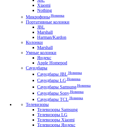
JBL
Xiaomi
Nothing
Новинка
Микрофоны
Портативные колонки
JBL
Marshall
Harman/Kardon
Колонки
Marshall
Умные колонки
Яндекс
Apple Homepod
Саундбары
Новинка
Саундбары JBL
Новинка
Саундбары LG
Новинка
Саундбары Samsung
Новинка
Саундбары Sony
Новинка
Саундбары TCL
Телевизоры
Телевизоры Samsung
Телевизоры LG
Телевизоры Xiaomi
Телевизоры Яндекс