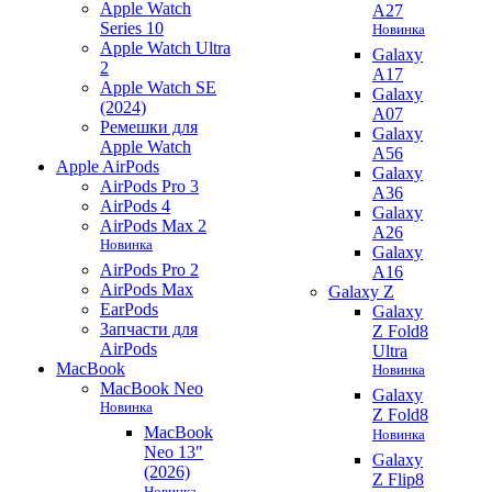
Apple Watch
A27
Series 10
Новинка
Apple Watch Ultra
Galaxy
2
A17
Apple Watch SE
Galaxy
(2024)
A07
Ремешки для
Galaxy
Apple Watch
A56
Apple AirPods
Galaxy
AirPods Pro 3
A36
AirPods 4
Galaxy
AirPods Max 2
A26
Новинка
Galaxy
AirPods Pro 2
A16
AirPods Max
Galaxy Z
EarPods
Galaxy
Запчасти для
Z Fold8
AirPods
Ultra
MacBook
Новинка
MacBook Neo
Galaxy
Новинка
Z Fold8
MacBook
Новинка
Neo 13"
Galaxy
(2026)
Z Flip8
Новинка