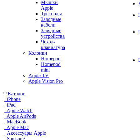
Мышки
Apple
Трекпады
Зарядные
кабели
Зарядные
устройства
Чехол-
клавиатура
Колонки
Homepod
Homepod
mini
Apple TV
Apple Vision Pro
Каталог
iPhone
iPad
Apple Watch
Apple AirPods
MacBook
Apple Mac
Аксессуары Apple
Samsung