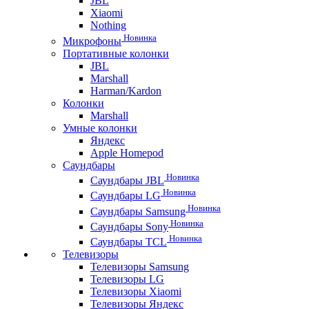
JBL
Xiaomi
Nothing
Новинка
Микрофоны
Портативные колонки
JBL
Marshall
Harman/Kardon
Колонки
Marshall
Умные колонки
Яндекс
Apple Homepod
Саундбары
Новинка
Саундбары JBL
Новинка
Саундбары LG
Новинка
Саундбары Samsung
Новинка
Саундбары Sony
Новинка
Саундбары TCL
Телевизоры
Телевизоры Samsung
Телевизоры LG
Телевизоры Xiaomi
Телевизоры Яндекс