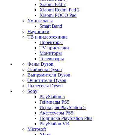
Xiaomi Pad 7
Xiaomi Redmi Pad 2
Xiaomi POCO Pad
Умные часы
Smart Band
Наушники
ТВ и видеотехника
Проекторы
TV приставки
Мониторы
Телевизоры
Фены Dyson
Стайлеры Dyson
Выпрямители Dyson
Очистители Dyson
Пылесосы Dyson
Sony
PlayStation 5
Геймпады PS5
Игры для PlayStation 5
Аксессуары PS5
Подписка PlayStation Plus
PlayStation VR
Microsoft
Xbox