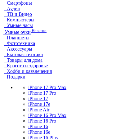
Смартфоны
Аудио
ТВ и Видео
Компьютеры
Умные часы
Новинка
Умные очки
Планшеты
Фототехника
Аксессуары
Бытовая техника
Товары для дома
Красота и здоровье
Хобби и развлечения
Подарки
iPhone 17 Pro Max
iPhone 17 Pro
iPhone 17
iPhone 17e
iPhone Air
iPhone 16 Pro Max
iPhone 16 Pro
iPhone 16
iPhone 16e
iPhone 16 Plus