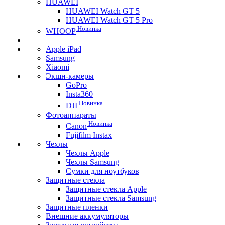
HUAWEI
HUAWEI Watch GT 5
HUAWEI Watch GT 5 Pro
Новинка
WHOOP
Apple iPad
Samsung
Xiaomi
Экшн-камеры
GoPro
Insta360
Новинка
DJI
Фотоаппараты
Новинка
Canon
Fujifilm Instax
Чехлы
Чехлы Apple
Чехлы Samsung
Сумки для ноутбуков
Защитные стекла
Защитные стекла Apple
Защитные стекла Samsung
Защитные пленки
Внешние аккумуляторы