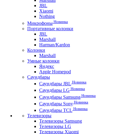
Marshall
JBL
Xiaomi
Nothing
Новинка
Микрофоны
Портативные колонки
JBL
Marshall
Harman/Kardon
Колонки
Marshall
Умные колонки
Яндекс
Apple Homepod
Саундбары
Новинка
Саундбары JBL
Новинка
Саундбары LG
Новинка
Саундбары Samsung
Новинка
Саундбары Sony
Новинка
Саундбары TCL
Телевизоры
Телевизоры Samsung
Телевизоры LG
Телевизоры Xiaomi