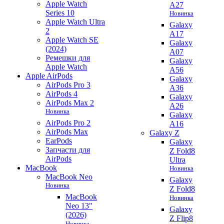
Apple Watch
A27
Series 10
Новинка
Apple Watch Ultra
Galaxy
2
A17
Apple Watch SE
Galaxy
(2024)
A07
Ремешки для
Galaxy
Apple Watch
A56
Apple AirPods
Galaxy
AirPods Pro 3
A36
AirPods 4
Galaxy
AirPods Max 2
A26
Новинка
Galaxy
AirPods Pro 2
A16
AirPods Max
Galaxy Z
EarPods
Galaxy
Запчасти для
Z Fold8
AirPods
Ultra
MacBook
Новинка
MacBook Neo
Galaxy
Новинка
Z Fold8
MacBook
Новинка
Neo 13"
Galaxy
(2026)
Z Flip8
Новинка