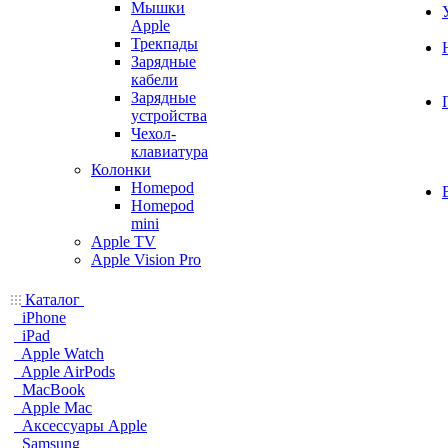
Мышки
Apple
Трекпады
Зарядные
кабели
Зарядные
устройства
Чехол-
клавиатура
Колонки
Homepod
Homepod
mini
Apple TV
Apple Vision Pro
Каталог
iPhone
iPad
Apple Watch
Apple AirPods
MacBook
Apple Mac
Аксессуары Apple
Samsung