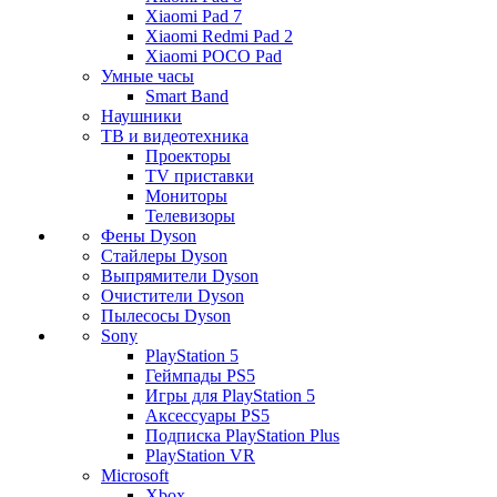
Xiaomi Pad 7
Xiaomi Redmi Pad 2
Xiaomi POCO Pad
Умные часы
Smart Band
Наушники
ТВ и видеотехника
Проекторы
TV приставки
Мониторы
Телевизоры
Фены Dyson
Стайлеры Dyson
Выпрямители Dyson
Очистители Dyson
Пылесосы Dyson
Sony
PlayStation 5
Геймпады PS5
Игры для PlayStation 5
Аксессуары PS5
Подписка PlayStation Plus
PlayStation VR
Microsoft
Xbox