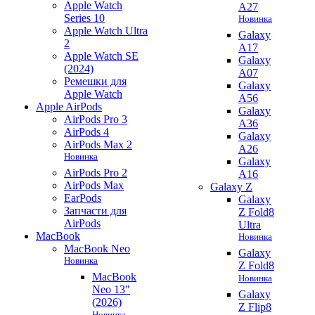
Apple Watch
A27
Series 10
Новинка
Apple Watch Ultra
Galaxy
2
A17
Apple Watch SE
Galaxy
(2024)
A07
Ремешки для
Galaxy
Apple Watch
A56
Apple AirPods
Galaxy
AirPods Pro 3
A36
AirPods 4
Galaxy
AirPods Max 2
A26
Новинка
Galaxy
AirPods Pro 2
A16
AirPods Max
Galaxy Z
EarPods
Galaxy
Запчасти для
Z Fold8
AirPods
Ultra
MacBook
Новинка
MacBook Neo
Galaxy
Новинка
Z Fold8
MacBook
Новинка
Neo 13"
Galaxy
(2026)
Z Flip8
Новинка