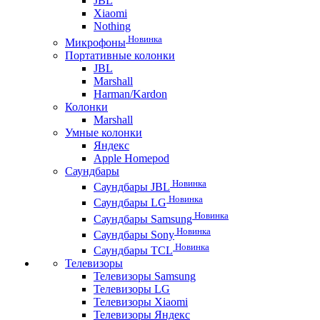
JBL
Xiaomi
Nothing
Новинка
Микрофоны
Портативные колонки
JBL
Marshall
Harman/Kardon
Колонки
Marshall
Умные колонки
Яндекс
Apple Homepod
Саундбары
Новинка
Саундбары JBL
Новинка
Саундбары LG
Новинка
Саундбары Samsung
Новинка
Саундбары Sony
Новинка
Саундбары TCL
Телевизоры
Телевизоры Samsung
Телевизоры LG
Телевизоры Xiaomi
Телевизоры Яндекс