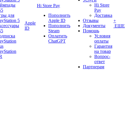
еймпады
Hi Store
Hi Store Pay
S5
Pay
гры для
Пополнить
Доставка
ayStation 5
Apple ID
Отзывы
+
Apple
ксессуары
Пополнить
Документы
ЕЩЕ
ID
S5
Steam
Помощь
одписка
Оплатить
Условия
ayStation
ChatGPT
оплаты
us
Гарантия
ayStation
на товар
R
Вопрос-
ответ
Партнерам