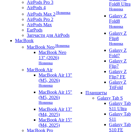
AirPods Pro 3
Fold8 Ultra
AirPods 4
Новинка
Новинка
AirPods Max 2
Galaxy Z
AirPods Pro 2
Fold8
AirPods Max
Новинка
EarPods
Galaxy Z
Запчасти для AirPods
Flip8
MacBook
Новинка
Новинка
MacBook Neo
Galaxy Z
MacBook Neo
Fold7
13" (2026)
Galaxy Z
Новинка
Flip7
MacBook Air
Galaxy Z
MacBook Air 13"
Flip7 FE
(M5, 2026)
Galaxy Z
Новинка
TriFold
MacBook Air 15"
Планшеты
(M5, 2026)
Galaxy Tab S
Новинка
Galaxy Tab
S11 Ultra
MacBook Air 13"
Galaxy Tab
(M4, 2025)
S11
MacBook Air 15"
Galaxy Tab
(M4, 2025)
S10 FE
MacBook Pro