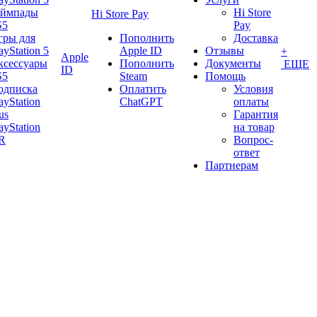
еймпады
Hi Store
Hi Store Pay
S5
Pay
гры для
Пополнить
Доставка
ayStation 5
Apple ID
Отзывы
+
Apple
ксессуары
Пополнить
Документы
ЕЩЕ
ID
S5
Steam
Помощь
одписка
Оплатить
Условия
ayStation
ChatGPT
оплаты
us
Гарантия
ayStation
на товар
R
Вопрос-
ответ
Партнерам