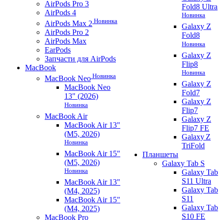
AirPods Pro 3
Fold8 Ultra
AirPods 4
Новинка
Новинка
AirPods Max 2
Galaxy Z
AirPods Pro 2
Fold8
AirPods Max
Новинка
EarPods
Galaxy Z
Запчасти для AirPods
Flip8
MacBook
Новинка
Новинка
MacBook Neo
Galaxy Z
MacBook Neo
Fold7
13" (2026)
Galaxy Z
Новинка
Flip7
MacBook Air
Galaxy Z
MacBook Air 13"
Flip7 FE
(M5, 2026)
Galaxy Z
Новинка
TriFold
MacBook Air 15"
Планшеты
(M5, 2026)
Galaxy Tab S
Новинка
Galaxy Tab
S11 Ultra
MacBook Air 13"
Galaxy Tab
(M4, 2025)
S11
MacBook Air 15"
Galaxy Tab
(M4, 2025)
S10 FE
MacBook Pro