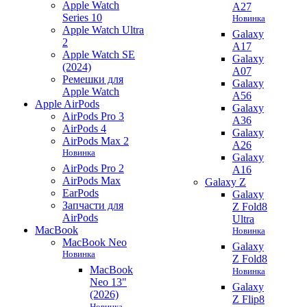
Apple Watch
A27
Series 10
Новинка
Apple Watch Ultra
Galaxy
2
A17
Apple Watch SE
Galaxy
(2024)
A07
Ремешки для
Galaxy
Apple Watch
A56
Apple AirPods
Galaxy
AirPods Pro 3
A36
AirPods 4
Galaxy
AirPods Max 2
A26
Новинка
Galaxy
AirPods Pro 2
A16
AirPods Max
Galaxy Z
EarPods
Galaxy
Запчасти для
Z Fold8
AirPods
Ultra
MacBook
Новинка
MacBook Neo
Galaxy
Новинка
Z Fold8
MacBook
Новинка
Neo 13"
Galaxy
(2026)
Z Flip8
Новинка