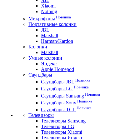
JBL
Xiaomi
Nothing
Новинка
Микрофоны
Портативные колонки
JBL
Marshall
Harman/Kardon
Колонки
Marshall
Умные колонки
Яндекс
Apple Homepod
Саундбары
Новинка
Саундбары JBL
Новинка
Саундбары LG
Новинка
Саундбары Samsung
Новинка
Саундбары Sony
Новинка
Саундбары TCL
Телевизоры
Телевизоры Samsung
Телевизоры LG
Телевизоры Xiaomi
Телевизоры Яндекс