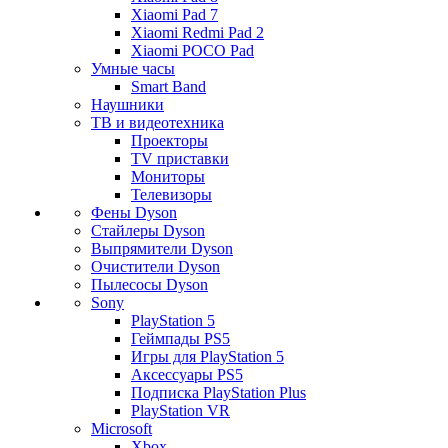
Xiaomi Pad 7
Xiaomi Redmi Pad 2
Xiaomi POCO Pad
Умные часы
Smart Band
Наушники
ТВ и видеотехника
Проекторы
TV приставки
Мониторы
Телевизоры
Фены Dyson
Стайлеры Dyson
Выпрямители Dyson
Очистители Dyson
Пылесосы Dyson
Sony
PlayStation 5
Геймпады PS5
Игры для PlayStation 5
Аксессуары PS5
Подписка PlayStation Plus
PlayStation VR
Microsoft
Xbox