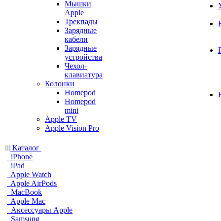
Мышки
Apple
Трекпады
Зарядные
кабели
Зарядные
устройства
Чехол-
клавиатура
Колонки
Homepod
Homepod
mini
Apple TV
Apple Vision Pro
Каталог
iPhone
iPad
Apple Watch
Apple AirPods
MacBook
Apple Mac
Аксессуары Apple
Samsung