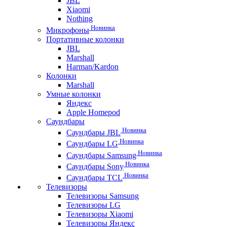
JBL
Xiaomi
Nothing
Новинка
Микрофоны
Портативные колонки
JBL
Marshall
Harman/Kardon
Колонки
Marshall
Умные колонки
Яндекс
Apple Homepod
Саундбары
Новинка
Саундбары JBL
Новинка
Саундбары LG
Новинка
Саундбары Samsung
Новинка
Саундбары Sony
Новинка
Саундбары TCL
Телевизоры
Телевизоры Samsung
Телевизоры LG
Телевизоры Xiaomi
Телевизоры Яндекс