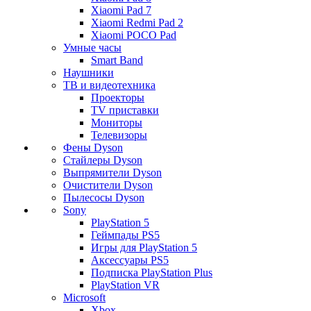
Xiaomi Pad 7
Xiaomi Redmi Pad 2
Xiaomi POCO Pad
Умные часы
Smart Band
Наушники
ТВ и видеотехника
Проекторы
TV приставки
Мониторы
Телевизоры
Фены Dyson
Стайлеры Dyson
Выпрямители Dyson
Очистители Dyson
Пылесосы Dyson
Sony
PlayStation 5
Геймпады PS5
Игры для PlayStation 5
Аксессуары PS5
Подписка PlayStation Plus
PlayStation VR
Microsoft
Xbox