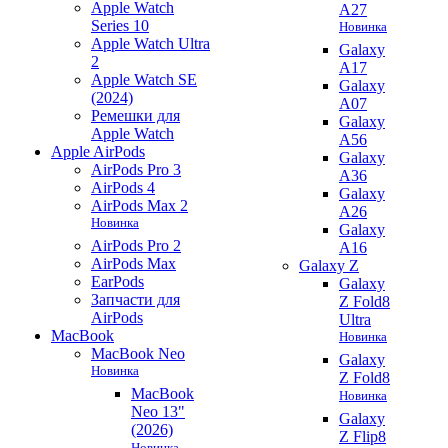
Apple Watch
A27
Series 10
Новинка
Apple Watch Ultra
Galaxy
2
A17
Apple Watch SE
Galaxy
(2024)
A07
Ремешки для
Galaxy
Apple Watch
A56
Apple AirPods
Galaxy
AirPods Pro 3
A36
AirPods 4
Galaxy
AirPods Max 2
A26
Новинка
Galaxy
AirPods Pro 2
A16
AirPods Max
Galaxy Z
EarPods
Galaxy
Запчасти для
Z Fold8
AirPods
Ultra
MacBook
Новинка
MacBook Neo
Galaxy
Новинка
Z Fold8
MacBook
Новинка
Neo 13"
Galaxy
(2026)
Z Flip8
Новинка